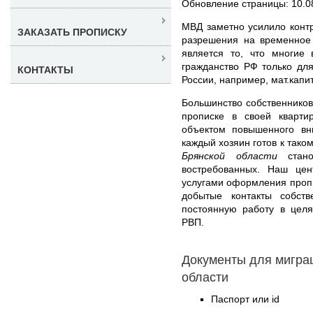
Обновление страницы: 10.0
МВД заметно усилило конт
ЗАКАЗАТЬ ПРОПИСКУ
разрешения на временное 
является то, что многие
гражданство РФ только для
КОНТАКТЫ
России, например, мат.капи
Большинство собственников
прописке в своей кварти
объектом повышенного в
каждый хозяин готов к таком
Брянской области
стано
востребованных. Наш це
услугами оформления проп
добытые контакты собст
постоянную работу в целя
РВП.
Документы для миграц
области
Паспорт или id